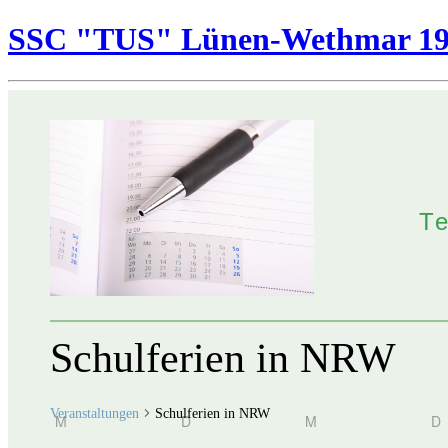
SSC "TUS" Lünen-Wethmar 195
T
Schulferien in NRW
Veranstaltungen
Schulferien in NRW
Kalender
M
MONTAG
D
DIENSTAG
M
MITTWOCH
D