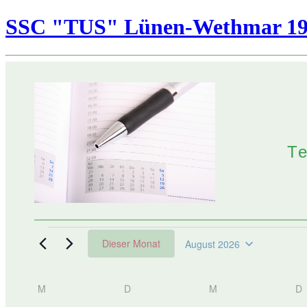
SSC "TUS" Lünen-Wethmar 195
T
Veranstaltungen
Dieser Monat
August 2026
Datum
wählen.
Kalender
M
MONTAG
D
DIENSTAG
M
MITTWOCH
D