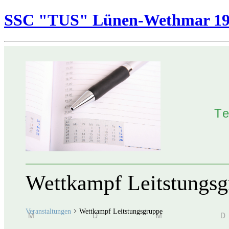
SSC "TUS" Lünen-Wethmar 195
T
Wettkampf Leitstungsg
Veranstaltungen
Wettkampf Leitstungsgruppe
Kalender
M
MONTAG
D
DIENSTAG
M
MITTWOCH
D